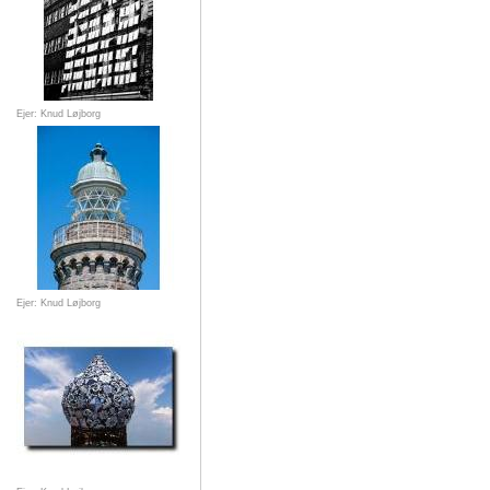
Ejer: Knud Løjborg
Ejer: Knud Løjborg