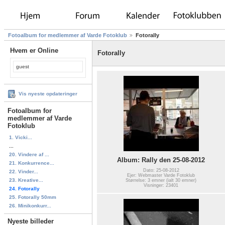
Fotoalbum for medlemmer af Varde Fotoklub
Fotorally
Hvem er Online
Fotorally
guest
Vis nyeste opdateringer
Fotoalbum for
medlemmer af Varde
Fotoklub
1. Vicki...
...
20. Vindere af ...
Album: Rally den 25-08-2012
21. Konkurrence...
Dato: 25-08-2012
22. Vinder...
Ejer: Webmaster Varde Fotoklub
23. Kreative...
Størrelse: 3 emner (ialt 30 emner)
Visninger: 23401
24. Fotorally
25. Fotorally 50mm
26. Minikonkurr...
Nyeste billeder