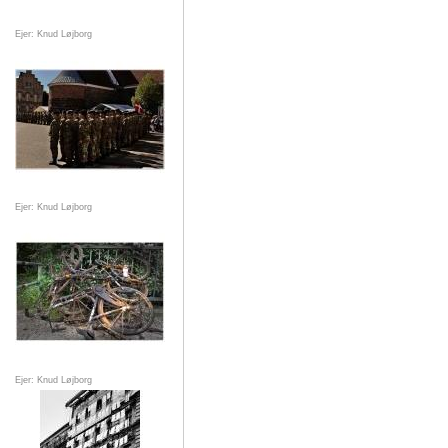
Ejer: Knud Løjborg
Ejer: Knud Løjborg
Ejer: Knud Løjborg