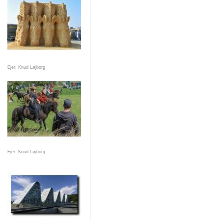
Ejer: Knud Løjborg
Ejer: Knud Løjborg