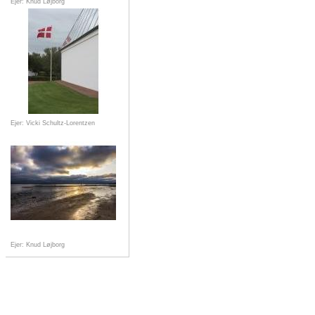
Ejer: Knud Løjborg
Ejer: Vicki Schultz-Lorentzen
Ejer: Knud Løjborg