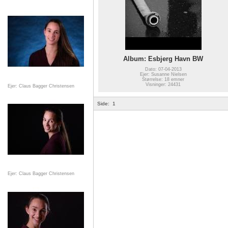
Album: Esbjerg Havn BW
Dato: 07-04-2013
Ejer: Susanne Nielsen
Størrelse: 18 emner
Visninger: 24431
Ejer: Claus Bagger Christensen
Side:
1
Ejer: Claus Bagger Christensen