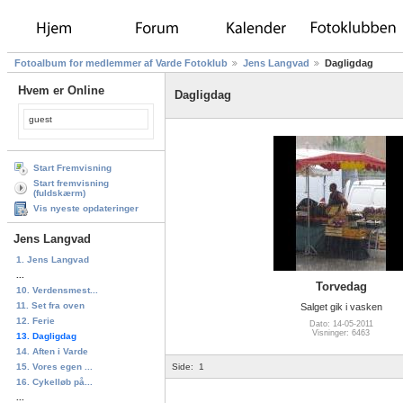
Fotoalbum for medlemmer af Varde Fotoklub
Jens Langvad
Dagligdag
Hvem er Online
Dagligdag
guest
Start Fremvisning
Start fremvisning
(fuldskærm)
Vis nyeste opdateringer
Jens Langvad
1. Jens Langvad
...
Torvedag
10. Verdensmest...
11. Set fra oven
Salget gik i vasken
12. Ferie
Dato: 14-05-2011
Visninger: 6463
13. Dagligdag
14. Aften i Varde
15. Vores egen ...
Side:
1
16. Cykelløb på...
...