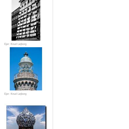
Ejer: Knud Løjborg
Ejer: Knud Løjborg