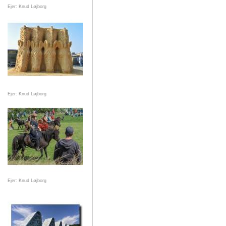
Ejer: Knud Løjborg
Ejer: Knud Løjborg
Ejer: Knud Løjborg