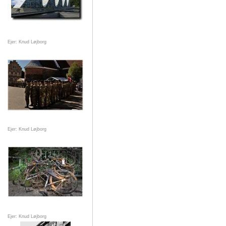
Ejer: Knud Løjborg
Ejer: Knud Løjborg
Ejer: Knud Løjborg