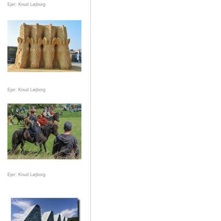
Ejer: Knud Løjborg
Ejer: Knud Løjborg
Ejer: Knud Løjborg