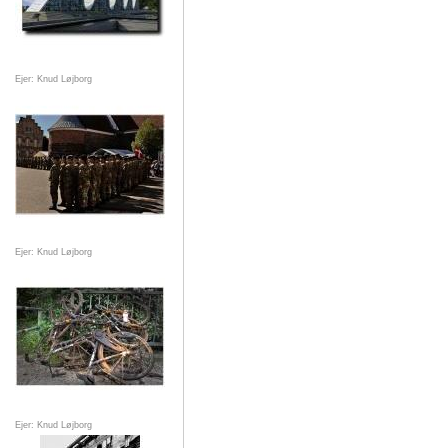
Ejer: Knud Løjborg
Ejer: Knud Løjborg
Ejer: Knud Løjborg