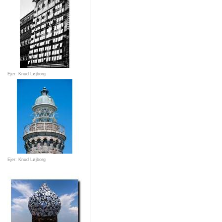
Ejer: Knud Løjborg
Ejer: Knud Løjborg