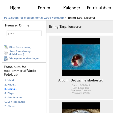
Fotoalbum for medlemmer af Varde Fotoklub
Erling Tarp, kasserer
Hvem er Online
Erling Tarp, kasserer
guest
Start Fremvisning
Start fremvisning
(fuldskærm)
Vis nyeste opdateringer
Fotoalbum for
medlemmer af Varde
Fotoklub
Album: Det gamle slæbested
1. Vicki...
2. Knud...
Dato: 15-07-2012
Ejer: Erling Tarp
3. Erling...
Størrelse: 2 emner
Visninger: 22856
4. Birgit...
5. Per Jensen
6. Leif Heegaard
7. Claus...
...