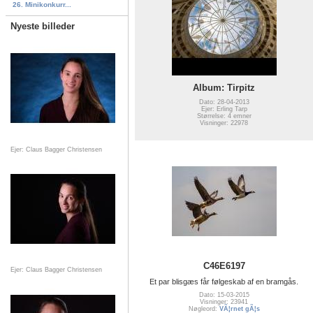
26. Minikonkurr...
Nyeste billeder
Album: Tirpitz
Dato: 28-04-2013
Ejer: Erling Tarp
Størrelse: 4 emner
Visninger: 22978
Ejer: Claus Bagger Christensen
C46E6197
Ejer: Claus Bagger Christensen
Et par blisgæs får følgeskab af en bramgås.
Dato: 15-03-2015
Visninger: 23941
Nøgleord:
VÃ¦rnet gÃ¦s