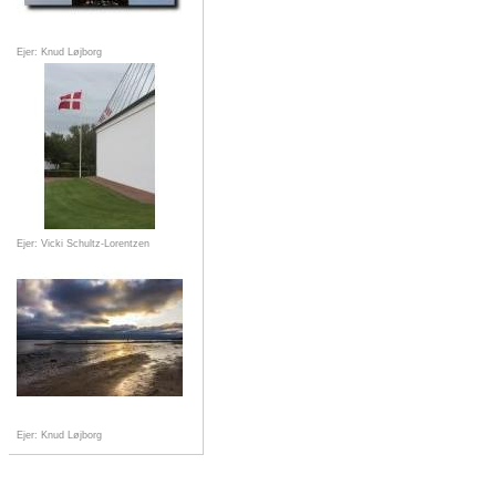
Ejer: Knud Løjborg
Ejer: Vicki Schultz-Lorentzen
Ejer: Knud Løjborg