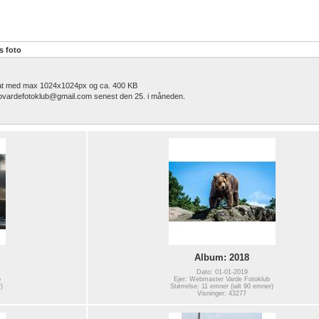
s foto
rmat med max 1024x1024px og ca. 400 KB
 mbvardefotoklub@gmail.com senest den 25. i måneden.
Album: 2018
Dato: 01-01-2019
b
Ejer: Webmaster Varde Fotoklub
)
Størrelse: 11 emner (ialt 90 emner)
Visninger: 43277