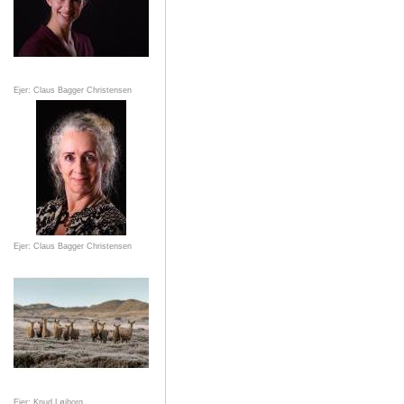
Ejer: Claus Bagger Christensen
Ejer: Claus Bagger Christensen
Ejer: Knud Løjborg