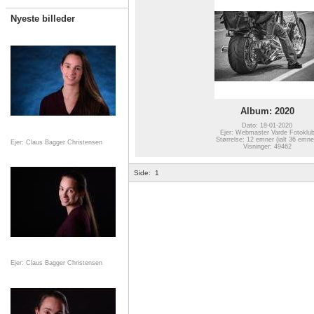
Nyeste billeder
Album: 2020
Dato: 18-01-2020
Ejer: Webmaster Varde Fotoklu
Størrelse: 12 emner (ialt 36 emne
Ejer: Claus Bagger Christensen
Visninger: 49462
Side:
1
Ejer: Claus Bagger Christensen