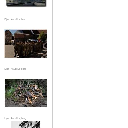
Ejer: Knud Løjborg
Ejer: Knud Løjborg
Ejer: Knud Løjborg