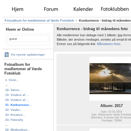
Fotoalbum for medlemmer af Varde Fotoklub
Konkurrence - bidrag til måneden
Konkurrence - bidrag til månedens foto
Hvem er Online
Alle medlemmer kan deltage med 1 billede i jpg-fo
guest
Billeder, der ønskes medtaget, sendes på email til
Emner ses på følgende link:
Månedens foto.
Vis nyeste opdateringer
Fotoalbum for
medlemmer af Varde
Fotoklub
1. Vicki...
...
18. Søren...
19. Vindere af ...
20. Vindere af ...
21. Konkurrence...
Album: 2017
22. Vinder...
Dato: 01-01-2019
Ejer: Webmaster Varde Fotoklu
23. Kreative...
Størrelse: 6 emner (ialt 23 emner
24. Fotorally
Visninger: 33494
...
26. Minikonkurr...