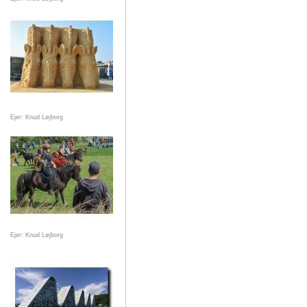
Ejer: Knud Løjborg
Ejer: Knud Løjborg