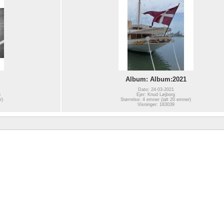
Album: Album:2021
Dato: 24-03-2021
b
Ejer: Knud Løjborg
r)
Størrelse: 4 emner (ialt 20 emner)
Visninger: 183039