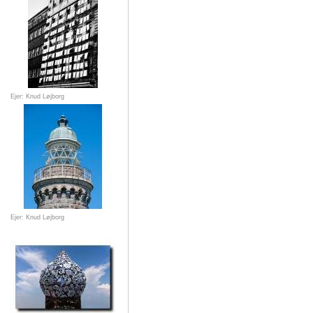
Ejer: Knud Løjborg
Ejer: Knud Løjborg