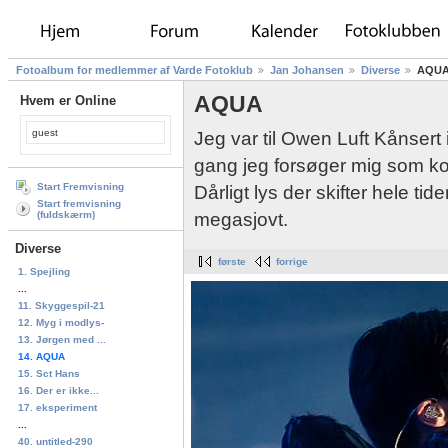
Fotoalbum for medlemmer af Varde Fotoklub
Jan Johansen
Diverse
AQU
AQUA
Hvem er Online
guest
Jeg var til Owen Luft Kånsert 
gang jeg forsøger mig som konc
Dårligt lys der skifter hele ti
Start Fremvisning
Start fremvisning
megasjovt.
(fuldskærm)
Diverse
første
forrige
1. Spejling
...
11. Skyggespil-21
12. Myg i modlys-
13. Jørgen med ...
14. AQUA
15. Sct Hans
16. Der er ikke...
17. eksperiment
...
40. untitled-290