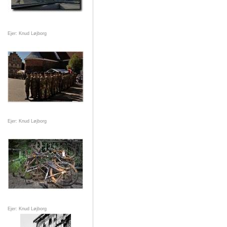
Ejer: Knud Løjborg
Ejer: Knud Løjborg
Ejer: Knud Løjborg