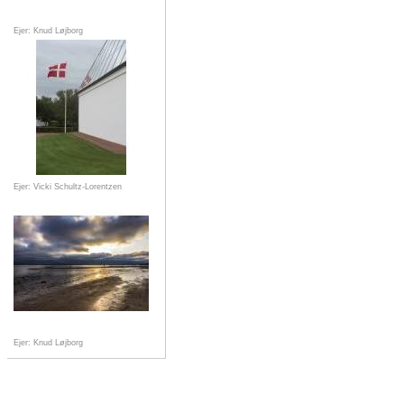
Ejer: Knud Løjborg
Ejer: Vicki Schultz-Lorentzen
Ejer: Knud Løjborg