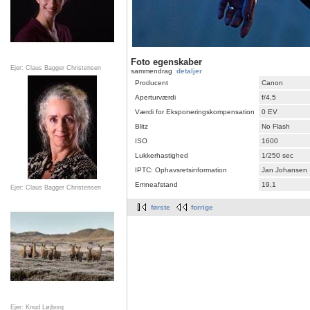
Foto egenskaber
Ejer: Claus Bagger Christensen
sammendrag
detaljer
Producent
Canon
Aperturværdi
f/4,5
Værdi for Eksponeringskompensation
0 EV
Blitz
No Flash
ISO
1600
Lukkerhastighed
1/250 sec
IPTC: Ophavsretsinformation
Jan Johansen
Emneafstand
19,1
Ejer: Claus Bagger Christensen
første
forrige
Ejer: Knud Løjborg