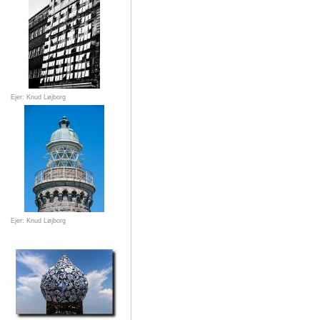
Ejer: Knud Løjborg
Ejer: Knud Løjborg