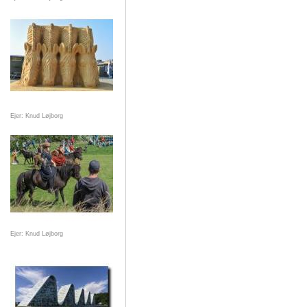
Ejer: Knud Løjborg
Ejer: Knud Løjborg