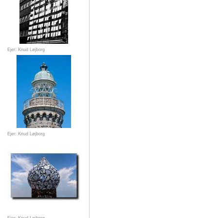
Ejer: Knud Løjborg
Ejer: Knud Løjborg