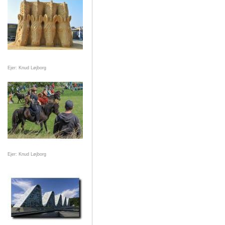
Ejer: Knud Løjborg
Ejer: Knud Løjborg