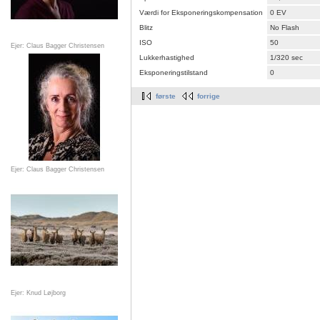
Værdi for Eksponeringskompensation
0 EV
Blitz
No Flash
ISO
50
Ejer: Claus Bagger Christensen
Lukkerhastighed
1/320 sec
Eksponeringstilstand
0
første
forrige
Ejer: Claus Bagger Christensen
Ejer: Knud Løjborg