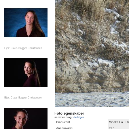
Ejer: Claus Bagger Christensen
Ejer: Claus Bagger Christensen
Foto egenskaber
sammendrag
detaljer
Producent
Minolta Co., Lt
Aperturværdi
f/7,1