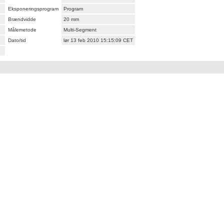
Eksponeringsprogram
Program
Brændvidde
20 mm
Målemetode
Multi-Segment
Dato/tid
lør 13 feb 2010 15:15:09 CET