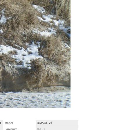
d.
Model
DiMAGE Z1
Farverum
sRGB