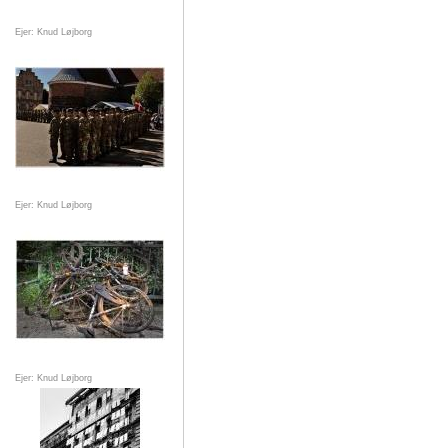
Ejer: Knud Løjborg
Ejer: Knud Løjborg
Ejer: Knud Løjborg