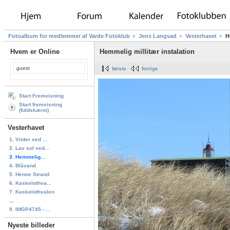
Fotoalbum for medlemmer af Varde Fotoklub
Jens Langvad
Vesterhavet
H
Hvem er Online
Hemmelig millitær instalation
guest
første
forrige
Start Fremvisning
Start fremvisning
(fuldskærm)
Vesterhavet
1. Vinter ved ...
2. Lav sol ved...
3. Hemmelig...
4. Blåvand
5. Henne Strand
6. Kaskelothva...
7. Kaskelothvalen
...
9. IMGP4745 - ...
Nyeste billeder