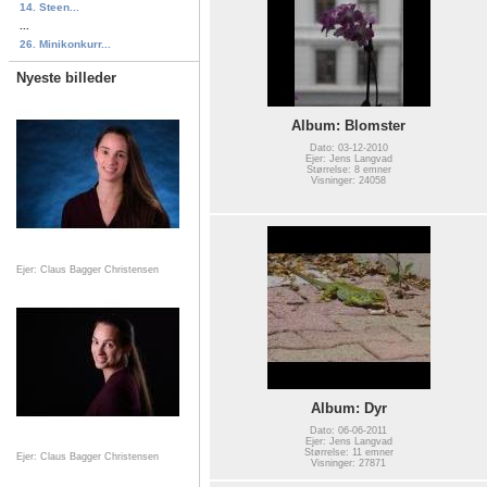
14. Steen...
...
26. Minikonkurr...
Nyeste billeder
Album: Blomster
Dato: 03-12-2010
Ejer: Jens Langvad
Størrelse: 8 emner
Visninger: 24058
Ejer: Claus Bagger Christensen
Album: Dyr
Dato: 06-06-2011
Ejer: Jens Langvad
Størrelse: 11 emner
Ejer: Claus Bagger Christensen
Visninger: 27871