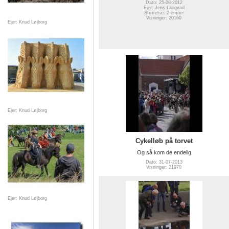
Dato: 25-08-2012
Ejer: Jens Langvad
Størrelse: 2 emner
Visninger: 20160
Ejer: Knud Løjborg
Ejer: Knud Løjborg
Cykelløb på torvet
Og så kom de endelig
Dato: 31-07-2013
Visninger: 21970
Ejer: Knud Løjborg