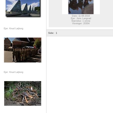
Dato: 11-08-2016
Ejer: Jens Langvad
Størrelse: 1 emne
Visninger: 20304
Ejer: Knud Løjborg
Side:
1
Ejer: Knud Løjborg