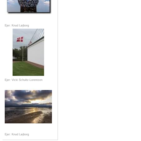
Ejer: Knud Løjborg
Ejer: Vicki Schultz-Lorentzen
Ejer: Knud Løjborg