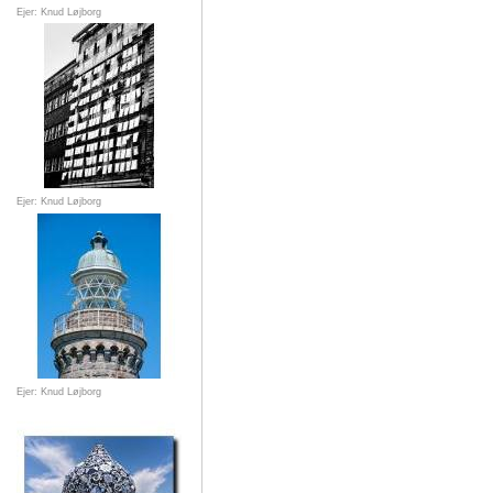
Ejer: Knud Løjborg
Ejer: Knud Løjborg
Ejer: Knud Løjborg