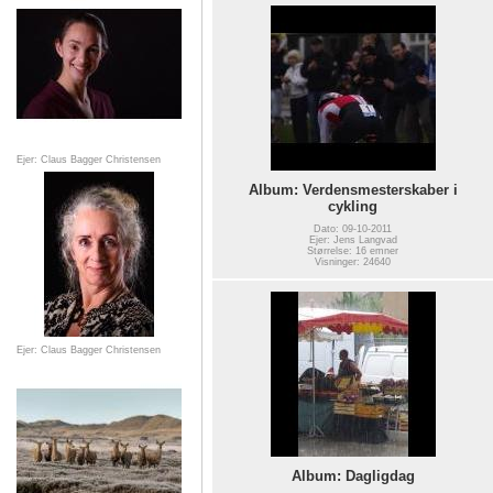
Ejer: Claus Bagger Christensen
Album: Verdensmesterskaber i
cykling
Dato: 09-10-2011
Ejer: Jens Langvad
Størrelse: 16 emner
Visninger: 24640
Ejer: Claus Bagger Christensen
Album: Dagligdag