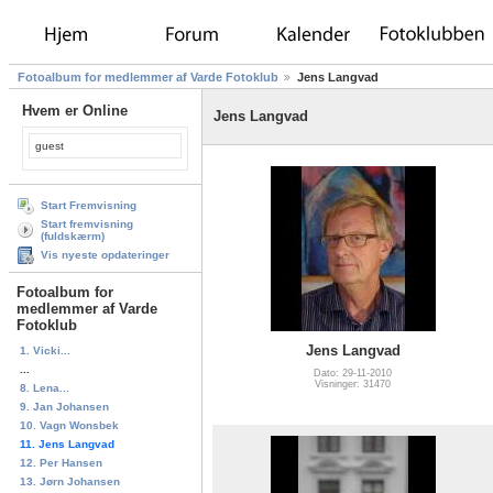
Fotoalbum for medlemmer af Varde Fotoklub
Jens Langvad
Hvem er Online
Jens Langvad
guest
Start Fremvisning
Start fremvisning
(fuldskærm)
Vis nyeste opdateringer
Fotoalbum for
medlemmer af Varde
Fotoklub
Jens Langvad
1. Vicki...
...
Dato: 29-11-2010
Visninger: 31470
8. Lena...
9. Jan Johansen
10. Vagn Wonsbek
11. Jens Langvad
12. Per Hansen
13. Jørn Johansen