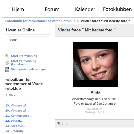
Fotoalbum for medlemmer af Varde Fotoklub
Vinder fotos " Mit bedste foto "
Hvem er Online
Vinder fotos " Mit bedste foto "
guest
Start Fremvisning
Start fremvisning
(fuldskærm)
Vis nyeste opdateringer
Fotoalbum for
medlemmer af Varde
Fotoklub
Anita
1. Vicki...
Vinderfoto valgt den 1 sept 2010.
...
Foto er taget af Jan Johansen
19. Vindere af ...
Dato: 01-09-2010
20. Vindere af ...
Visninger: 50117
21. Konkurrence...
22. Vinder...
Side:
1
23. Kreative...
24. Fotorally