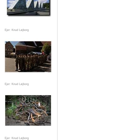
Ejer: Knud Løjborg
Ejer: Knud Løjborg
Ejer: Knud Løjborg