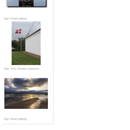
Ejer: Knud Løjborg
Ejer: Vicki Schultz-Lorentzen
Ejer: Knud Løjborg