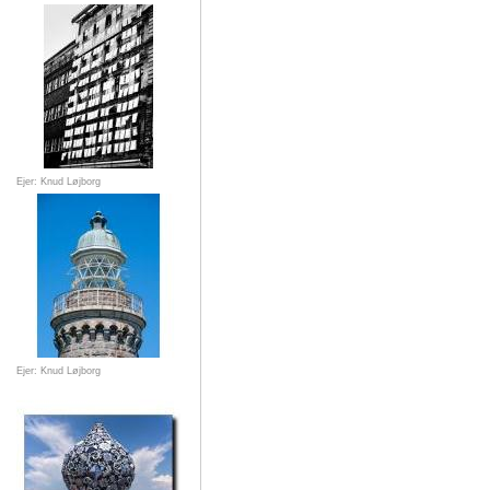
Ejer: Knud Løjborg
Ejer: Knud Løjborg