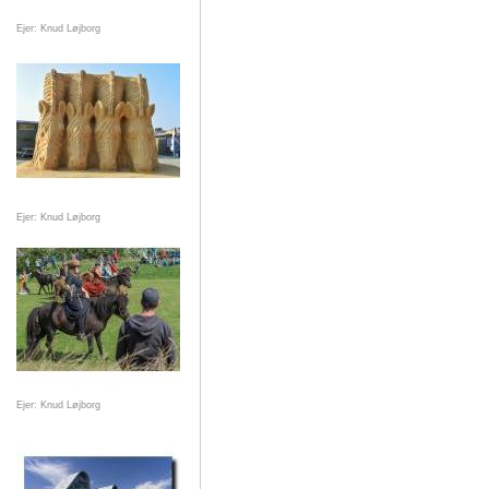
Ejer: Knud Løjborg
Ejer: Knud Løjborg
Ejer: Knud Løjborg