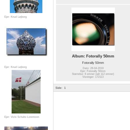
Ejer: Knud Løjborg
Album: Fotorally 50mm
Fotorally 50mm
Ejer: Knud Løjborg
Dato: 28-04-2019
Ejer: Fotorally 50mm
Størrelse: 6 emner (ialt 112 emner)
Visninger: 172113
Side:
1
Ejer: Vicki Schultz-Lorentzen