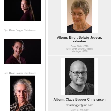
Ejer: Claus Bagger Christensen
Album: Birgit Bolwig Jepsen,
sekretær
Dato: 18-01-2020
Ejer: Birgit Bolwig Jepsen
Visninger: 6360
Ejer: Claus Bagger Christensen
Album: Claus Bagger Christensen
clausbagger@me.com
Dato: 17-02-2010