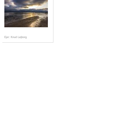
Ejer: Knud Løjborg