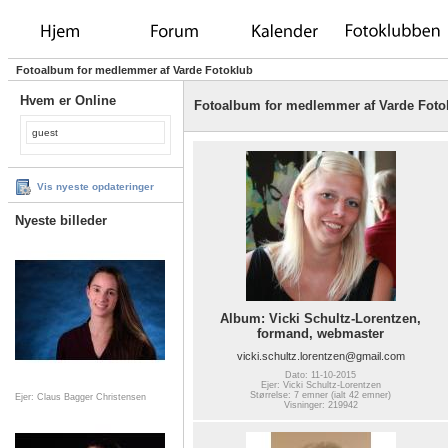
Fotoalbum for medlemmer af Varde Fotoklub
Hvem er Online
Fotoalbum for medlemmer af Varde Foto
guest
Vis nyeste opdateringer
Nyeste billeder
Album: Vicki Schultz-Lorentzen,
formand, webmaster
vicki.schultz.lorentzen@gmail.com
Dato: 11-10-2015
Ejer: Vicki Schultz-Lorentzen
Størrelse: 7 emner (ialt 42 emner)
Ejer: Claus Bagger Christensen
Visninger: 219942