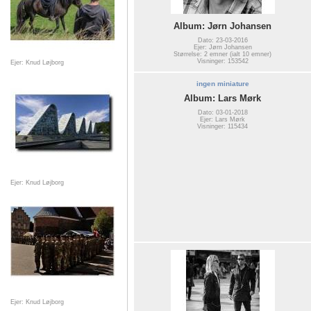
Album: Jørn Johansen
Dato: 23-03-2016
Ejer: Jørn Johansen
Størrelse: 2 emner (ialt 10 emner)
Visninger: 153542
Ejer: Knud Løjborg
ingen miniature
Album: Lars Mørk
Dato: 03-01-2018
Ejer: Lars Mørk
Visninger: 115434
Ejer: Knud Løjborg
Ejer: Knud Løjborg