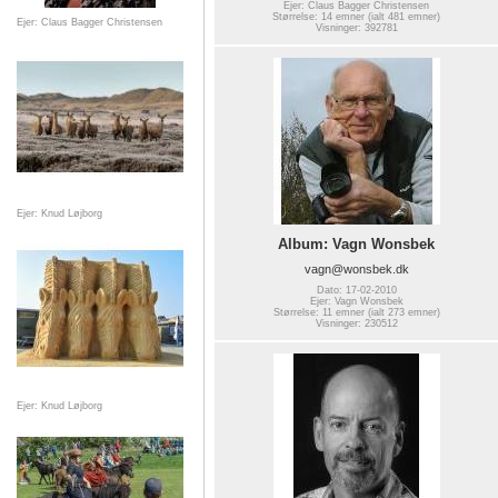
Ejer: Claus Bagger Christensen
Størrelse: 14 emner (ialt 481 emner)
Ejer: Claus Bagger Christensen
Visninger: 392781
Ejer: Knud Løjborg
Album: Vagn Wonsbek
vagn@wonsbek.dk
Dato: 17-02-2010
Ejer: Vagn Wonsbek
Størrelse: 11 emner (ialt 273 emner)
Visninger: 230512
Ejer: Knud Løjborg