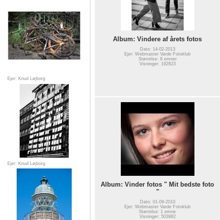
Album: Vindere af årets fotos
Dato: 14-02-2013
Ejer: Webmaster Varde Fotoklub
Størrelse: 8 emner
Visninger: 192823
Ejer: Knud Løjborg
Ejer: Knud Løjborg
Album: Vinder fotos " Mit bedste foto
"
Dato: 01-09-2010
Ejer: Webmaster Varde Fotoklub
Størrelse: 1 emne
Visninger: 503982